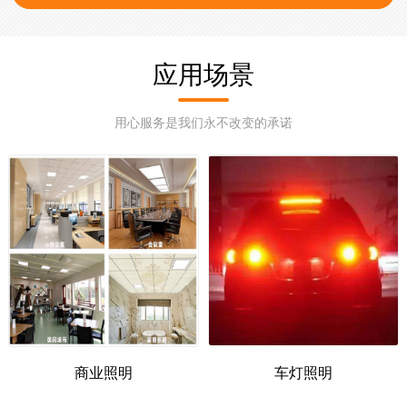
4014、3014、3030(EMC)、7020、2016等系列产品；适用
于LED泛光灯、LED工矿灯、LED日光灯管、LED天花灯灯
应用场景
LED景观照明、LED室内照明、LED道路灯等应用照明产品
以及户外广告牌、电子显示屏、交通信号灯、标志牌、汽车
用心服务是我们永不改变的承诺
尾灯、LED发光模组、LCD背光源、LED灯饰照明、LED软/
硬光条等,是取代传统照明光源的佳之选，颜色多样：红、
黄、蓝、绿、白、紫光、七彩RGB、冰蓝色 粉红色 金黄
色、红外850/940nm等。 我司汇聚了LED行业内具有丰富经
验的管理团队和技术人才，并配备了全自动固晶；焊线；点
胶等系列先进的生产设备。完善的品质测试和保障措施。公
司秉持为客户提供优质高效的LED产品，LED照明解决方案
和技术支持。 热诚欢迎各界朋友前来参观、考察、洽谈业
务！
商业照明
车灯照明