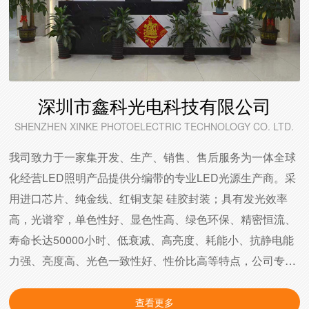
深圳市鑫科光电科技有限公司
SHENZHEN XINKE PHOTOELECTRIC TECHNOLOGY CO. LTD.
我司致力于一家集开发、生产、销售、售后服务为一体全球
化经营LED照明产品提供分编带的专业LED光源生产商。采
用进口芯片、纯金线、红铜支架 硅胶封装；具有发光效率
高，光谱窄，单色性好、显色性高、绿色环保、精密恒流、
寿命长达50000小时、低衰减、高亮度、耗能小、抗静电能
力强、亮度高、光色一致性好、性价比高等特点，公司专业
从事生产经营LED单颗集成大功率1-500W；SMD贴片0.1-
10W：5730、5630、2835、3020、3535、5050、5074、
查看更多