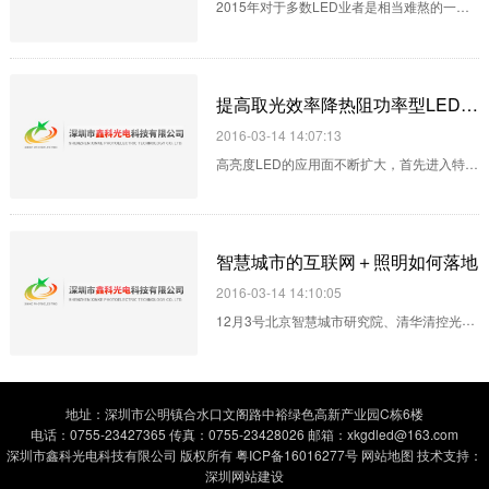
2015年对于多数LED业者是相当难熬的一
年。尽管LED照明需求虽不断攀升，并大量取
代传统照明应用，但供过于求使平均LED单价
下滑幅度达30~40%不等。使得越来越多厂商
提高取光效率降热阻功率型LED封装技术
面临亏损与退出市场。而对于即将到来的
2016-03-14 14:07:13
2016年，LEDinside研究协理储于超也针对
高亮度LED的应用面不断扩大，首先进入特种
LED产业前景整理出十大趋势。分别从市场面
照明的市场领域，并向普通照明市场迈进。由
探讨未来LED产业整并的可能。以及技术面探
于LED芯片输入功率的不断提高，对这些功率
讨LED技术发展新方向。 LED市场趋势观
型LED的封装技术提出了更高的要求。功率型
察，整并与淘汰仍是未来产业所观察的重点。
智慧城市的互联网＋照明如何落地
LED封装技术主要应满足以下两点要求：一是
下列是LEDinside所整理的五大市场趋势：
2016-03-14 14:10:05
封装结构要有高的取光效率，其二是热阻要尽
1.LED产业未来成长趋缓...
12月3号北京智慧城市研究院、清华清控光电
可能低，这样才能保证功率LED的光电性能和
院将举行"首届中国互联网+照明高峰论坛”，
可靠性。...
由中易物联承办。 李克强总理2015提出“互联
网+”行动计划，照明行业也迅速行动起来了，
地址：深圳市公明镇合水口文阁路中裕绿色高新产业园C栋6楼
但在智慧城市中互联网+照明到底如何落地?
电话：0755-23427365 传真：0755-23428026 邮箱：xkgdled@163.com
行业内人士也各持己见。其实从本质上讲，就
深圳市鑫科光电科技有限公司 版权所有
粤ICP备16016277号
网站地图
技术支持：
深圳网站建设
是实现互联网与照明的跨界融合，让照明利用