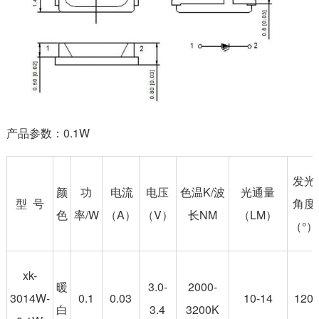
产品参数：0.1W
发光
颜
功
电流
电压
色温K/波
光通量
型 号
角度
色
率/W
（A）
（V）
长NM
（LM）
（°）
xk-
暖
3.0-
2000-
3014W-
0.1
0.03
10-14
120
白
3.4
3200K