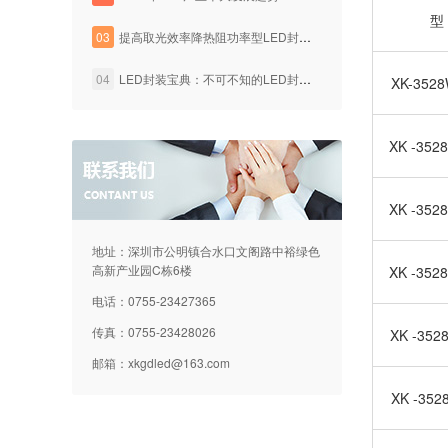
型
03
提高取光效率降热阻功率型LED封装技术
04
LED封装宝典：不可不知的LED封装工艺知识
XK-3528
XK -352
XK -352
地址：深圳市公明镇合水口文阁路中裕绿色
高新产业园C栋6楼
XK -352
电话：0755-23427365
传真：0755-23428026
XK -352
邮箱：
xkgdled@163.com
XK -352