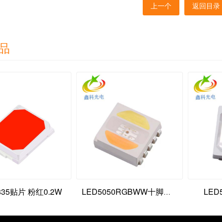
上一个
返回目录
品
2835贴片 粉红0.2W
LED
LED5050RGBWW十脚灯珠