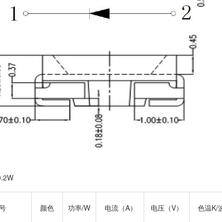
.2W
号
颜色
功率/W
电流（A）
电压（V）
色温K/